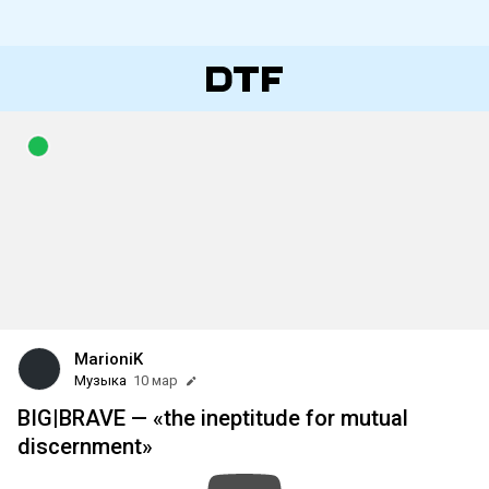
MarioniK
Музыка
10 мар
BIG|BRAVE — «the ineptitude for mutual
discernment»