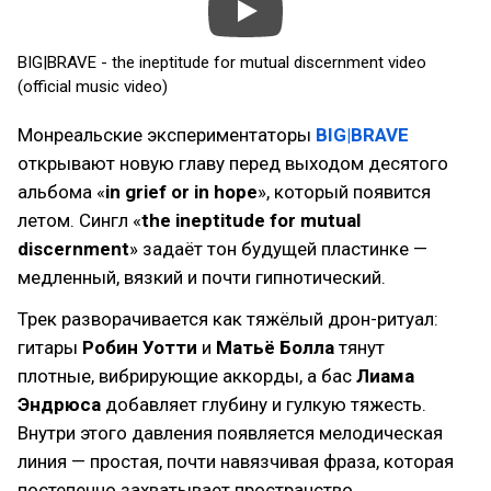
BIG|BRAVE - the ineptitude for mutual discernment video
(official music video)
Монреальские экспериментаторы
BIG|BRAVE
открывают новую главу перед выходом десятого
альбома «
in grief or in hope
», который появится
летом. Сингл «
the ineptitude for mutual
discernment
» задаёт тон будущей пластинке —
медленный, вязкий и почти гипнотический.
Трек разворачивается как тяжёлый дрон-ритуал:
гитары
Робин Уотти
и
Матьё Болла
тянут
плотные, вибрирующие аккорды, а бас
Лиама
Эндрюса
добавляет глубину и гулкую тяжесть.
Внутри этого давления появляется мелодическая
линия — простая, почти навязчивая фраза, которая
постепенно захватывает пространство