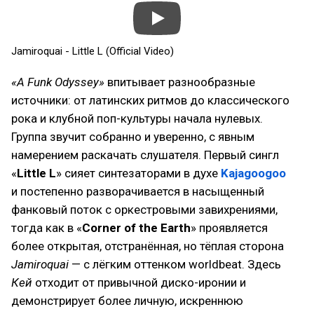
Jamiroquai - Little L (Official Video)
«A Funk Odyssey»
впитывает разнообразные
источники: от латинских ритмов до классического
рока и клубной поп-культуры начала нулевых.
Группа звучит собранно и уверенно, с явным
намерением раскачать слушателя. Первый сингл
«
Little L
» сияет синтезаторами в духе
Kajagoogoo
и постепенно разворачивается в насыщенный
фанковый поток с оркестровыми завихрениями,
тогда как в «
Corner of the Earth
» проявляется
более открытая, отстранённая, но тёплая сторона
Jamiroquai
— с лёгким оттенком worldbeat. Здесь
Кей
отходит от привычной диско-иронии и
демонстрирует более личную, искреннюю