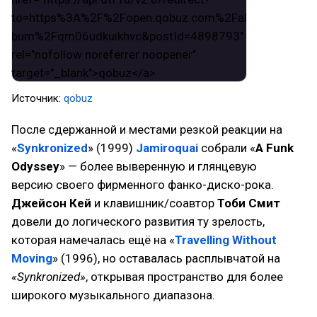
Источник:
qobuz
После сдержанной и местами резкой реакции на
«
Synkronized
» (1999)
Jamiroquai
собрали «
A Funk
Odyssey
» — более выверенную и глянцевую
версию своего фирменного фанко-диско-рока.
Джейсон Кей
и клавишник/соавтор
Тоби Смит
довели до логического развития ту зрелость,
которая намечалась ещё на «
Travelling Without
Moving
» (1996), но оставалась расплывчатой на
«Synkronized»
, открывая пространство для более
широкого музыкального диапазона.