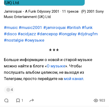
Jamiroquai - A Funk Odyssey 2001 · 11 треков · (P) 2001 Sony
Music Entertainment (UK) Ltd.
#music
#music2001
#jamiroquai
#british
#funk
#disco
#acidjazz
#dancepop
#longplay
#djdrugfm
#nostalgie
#омузыке
Больше информации о новой и старой музыке
можно найти в блоге «
О музыке
». Чтобы
послушать альбом целиком, не выходя из
Телеграм, просто перейдите на
мой канал
.
4
1
903