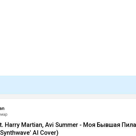
an
 мар
eat. Harry Martian, Avi Summer - Моя Бывшая Пил
'Synthwave' AI Сover)