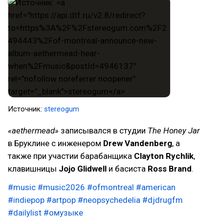
Источник:
stereogum
«aethermead»
записывался в студии
The Honey Jar
в Бруклине с инженером
Drew Vandenberg
, а
также при участии барабанщика
Clayton Rychlik
,
клавишницы
Jojo Glidwell
и басиста
Ross Brand
.
#music
#music2026
#ofmontreal
#american
#indiepop
#artpop
#neopsychedelia
#djdrugfm
#dailylist
#омузыке