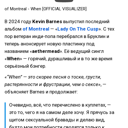
of Montreal - When [OFFICIAL VISUALIZER]
В 2024 году
Kevin Barnes
выпустил последний
альбом
of Montreal
— «
Lady On The Cusp
». С тех
пор ветеран инди-попа перебрался в Бруклин и
теперь анонсирует новую пластинку под
названием «
aethermead
». Её ведущий сингл
«
When
» — горячий, дурашливый и в то же время
серьёзный бэнгер.
«“When” — это скорее песня о тоске, грусти,
растерянности и фрустрации, чем о сексе»
, —
объясняет Barnes и продолжает:
Очевидно, всё, что перечислено в куплетах, —
это то, чего я на самом деле хочу. Я прячусь за
щитом сексуальной бравады и делаю вид,
будто мои потребности сводятся только к