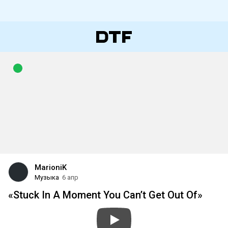
MarioniK
Музыка
6 апр
«Stuck In A Moment You Can’t Get Out Of»