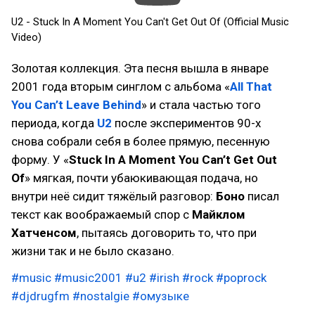
U2 - Stuck In A Moment You Can't Get Out Of (Official Music
Video)
Золотая коллекция. Эта песня вышла в январе
2001 года вторым синглом с альбома «
All That
You Can’t Leave Behind
» и стала частью того
периода, когда
U2
после экспериментов 90-х
снова собрали себя в более прямую, песенную
форму. У «
Stuck In A Moment You Can’t Get Out
Of
» мягкая, почти убаюкивающая подача, но
внутри неё сидит тяжёлый разговор:
Боно
писал
текст как воображаемый спор с
Майклом
Хатченсом
, пытаясь договорить то, что при
жизни так и не было сказано.
#music
#music2001
#u2
#irish
#rock
#poprock
#djdrugfm
#nostalgie
#омузыке