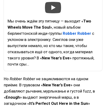
Мы очень ждём эту пятницу — выходит «
Two
Wheels Move The Soul
», новый альбом
берлингтонской инди-группы
Robber Robber
с
уклоном в электронику. Синглов они уже
выпустили немало, но кто мы такие, чтобы
отказываться ещё от одного, когда материал
такого уровня? В «
New Year's Eve
» протяжный,
почти сры…
Но
Robber Robber
не зацикливаются на одном
приёме. В грувовом «
New Year’s Eve
» они
добавляют рычание, мурлыканье и густой fuzz, в
«
Enough
» выдают энергичный марш, а в
загадочном «
It’s Perfect Out Here in the Sun
»