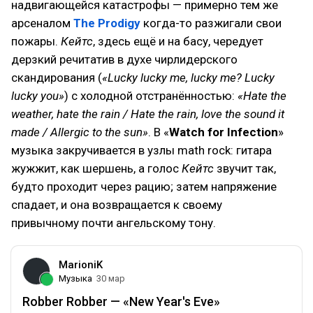
надвигающейся катастрофы — примерно тем же
арсеналом
The Prodigy
когда-то разжигали свои
пожары.
Кейтс
, здесь ещё и на басу, чередует
дерзкий речитатив в духе чирлидерского
скандирования (
«Lucky lucky me, lucky me? Lucky
lucky you»
) с холодной отстранённостью:
«Hate the
weather, hate the rain / Hate the rain, love the sound it
made / Allergic to the sun»
. В «
Watch for Infection
»
музыка закручивается в узлы math rock: гитара
жужжит, как шершень, а голос
Кейтс
звучит так,
будто проходит через рацию; затем напряжение
спадает, и она возвращается к своему
привычному почти ангельскому тону.
MarioniK
Музыка
30 мар
Robber Robber — «New Year's Eve»