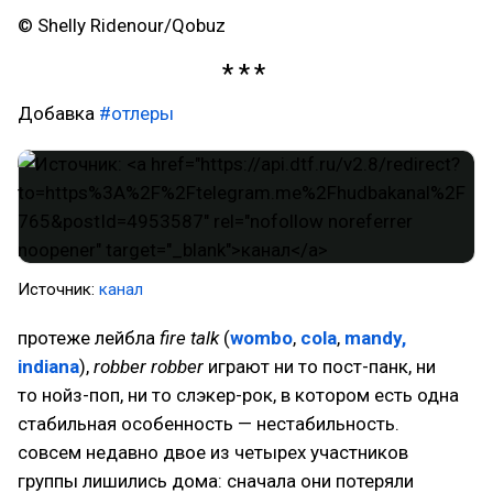
© Shelly Ridenour/Qobuz
Добавка
#отлеры
Источник:
канал
протеже лейбла
fire talk
(
wombo
,
cola
,
mandy,
indiana
),
robber robber
играют ни то пост-панк, ни
то нойз-поп, ни то слэкер-рок, в котором есть одна
стабильная особенность — нестабильность.
совсем недавно двое из четырех участников
группы лишились дома: сначала они потеряли