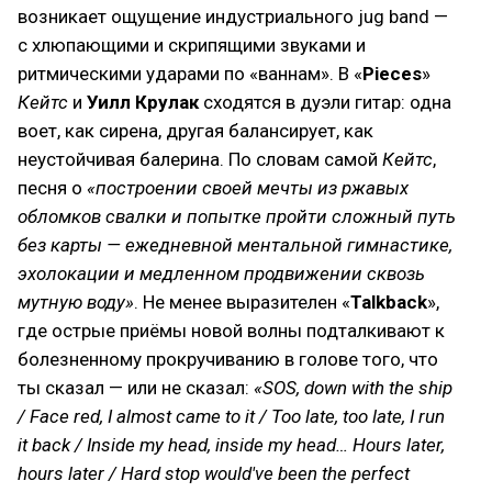
возникает ощущение индустриального jug band —
с хлюпающими и скрипящими звуками и
ритмическими ударами по «ваннам». В «
Pieces
»
Кейтс
и
Уилл Крулак
сходятся в дуэли гитар: одна
воет, как сирена, другая балансирует, как
неустойчивая балерина. По словам самой
Кейтс
,
песня о
«построении своей мечты из ржавых
обломков свалки и попытке пройти сложный путь
без карты — ежедневной ментальной гимнастике,
эхолокации и медленном продвижении сквозь
мутную воду»
. Не менее выразителен «
Talkback
»,
где острые приёмы новой волны подталкивают к
болезненному прокручиванию в голове того, что
ты сказал — или не сказал:
«SOS, down with the ship
/ Face red, I almost came to it / Too late, too late, I run
it back / Inside my head, inside my head… Hours later,
hours later / Hard stop would've been the perfect