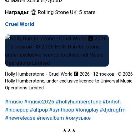
© Maren Schüller/Qobuz
Награды
: 🏆 Rolling Stone UK: 5 stars
Cruel World
Holly Humberstone - Cruel World 🅴 2026 · 12 треков · © 2026
Holly Humberstone, under exclusive licence to Universal Music
Operations Limited
#music
#music2026
#hollyhumberstone
#british
#indiepop
#altpop
#synthpop
#longplay
#djdrugfm
#newrelease
#newalbum
#омузыке