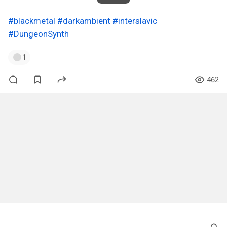
#blackmetal
#darkambient
#interslavic
#DungeonSynth
1
462