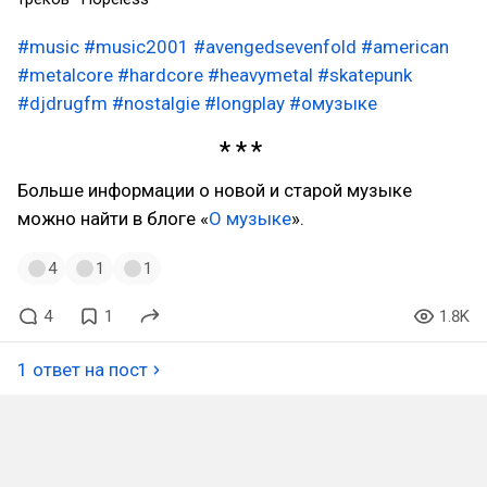
#music
#music2001
#avengedsevenfold
#american
#metalcore
#hardcore
#heavymetal
#skatepunk
#djdrugfm
#nostalgie
#longplay
#омузыке
Больше информации о новой и старой музыке
можно найти в блоге «
О музыке
».
4
1
1
4
1
1.8K
1 ответ на пост