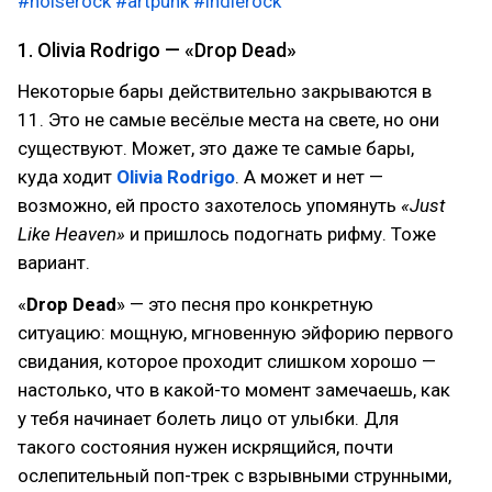
#noiserock
#artpunk
#indierock
1. Olivia Rodrigo — «Drop Dead»
Некоторые бары действительно закрываются в
11. Это не самые весёлые места на свете, но они
существуют. Может, это даже те самые бары,
куда ходит
Olivia Rodrigo
. А может и нет —
возможно, ей просто захотелось упомянуть
«Just
Like Heaven»
и пришлось подогнать рифму. Тоже
вариант.
«
Drop Dead
» — это песня про конкретную
ситуацию: мощную, мгновенную эйфорию первого
свидания, которое проходит слишком хорошо —
настолько, что в какой-то момент замечаешь, как
у тебя начинает болеть лицо от улыбки. Для
такого состояния нужен искрящийся, почти
ослепительный поп-трек с взрывными струнными,