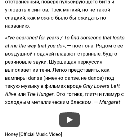
отстранённый, поверх пульсирующего бита и
угловатых синтов. Трек мягкий, но не такой
сладкий, как можно было бы ожидать по
названию.
«I’ve searched for years / To find someone that looks
at me the way that you do»
, — поёт она. Рядом с её
воздушной подачей плавают странные, будто
резиновые звуки. Шуршащая перкуссия
выползает из тени. Легко представить, как
вампиры danse (именно danse, не dance) под
такую музыку в фильмах вроде
Only Lovers Left
Alive
или
The Hunger
. Это готика, глитч и гламур с
холодным металлическим блеском. —
Margaret
Honey [Official Music Video]