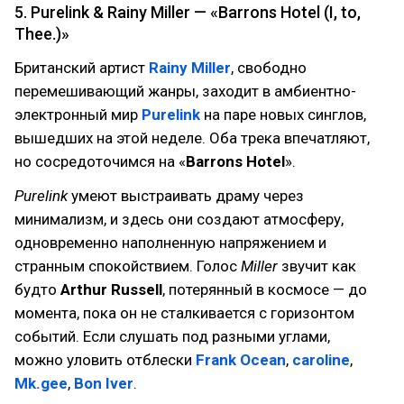
5. Purelink & Rainy Miller — «Barrons Hotel (I, to,
Thee.)»
Британский артист
Rainy Miller
, свободно
перемешивающий жанры, заходит в амбиентно-
электронный мир
Purelink
на паре новых синглов,
вышедших на этой неделе. Оба трека впечатляют,
но сосредоточимся на «
Barrons Hotel
».
Purelink
умеют выстраивать драму через
минимализм, и здесь они создают атмосферу,
одновременно наполненную напряжением и
странным спокойствием. Голос
Miller
звучит как
будто
Arthur Russell
, потерянный в космосе — до
момента, пока он не сталкивается с горизонтом
событий. Если слушать под разными углами,
можно уловить отблески
Frank Ocean
,
caroline
,
Mk.gee
,
Bon Iver
.