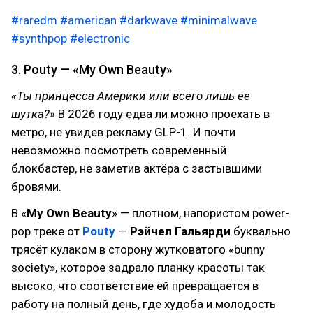
#raredm
#american
#darkwave
#minimalwave
#synthpop
#electronic
3. Pouty — «My Own Beauty»
«Ты принцесса Америки или всего лишь её
шутка?»
В 2026 году едва ли можно проехать в
метро, не увидев рекламу GLP-1. И почти
невозможно посмотреть современный
блокбастер, не заметив актёра с застывшими
бровями.
В «
My Own Beauty
» — плотном, напористом power-
pop треке от
Pouty
—
Рэйчел Гальярди
буквально
трясёт кулаком в сторону жутковатого «bunny
society», которое задрало планку красоты так
высоко, что соответствие ей превращается в
работу на полный день, где худоба и молодость