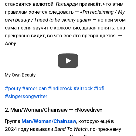
становятся валютой.
Гальярди
признаёт, что этим
правилам хочется следовать —
«I'm reclaiming / My
own beauty / I need to be skinny again»
— но при этом
сама песня звучит с колкостью, давая понять: она
прекрасно видит, во что всё это превращается. —
Abby
My Own Beauty
#pouty
#american
#indierock
#altrock
#lofi
#singersongwriter
2. Man/Woman/Chainsaw — «Nosedive»
Группа
Man/Woman/Chainsaw
, которую ещё в
2024 году называли
Band To Watch
, по-прежнему