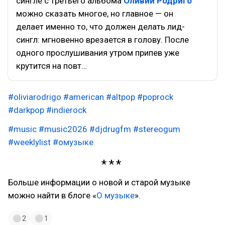
сингле с третьего альбома
Оливии Родриго
можно сказать многое, но главное — он
делает именно то, что должен делать лид-
сингл: мгновенно врезается в голову. После
одного прослушивания утром припев уже
крутится на повт…
#oliviarodrigo
#american
#altpop
#poprock
#darkpop
#indierock
#music
#music2026
#djdrugfm
#stereogum
#weeklylist
#омузыке
Больше информации о новой и старой музыке
можно найти в блоге «
О музыке
».
2
1