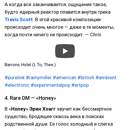
А когда всё заканчивается, ощущение такое,
будто ядерный реактор плавится внутри трека
Travis Scott
. В этой красивой композиции
происходит очень многое — даже в те моменты,
когда почти ничего не происходит. —
Chris
Barrons Hotel (I, To, Thee.)
#purelink
#rainymiller
#american
#british
#ambient
#electronic
#experimentalpop
#artpop
4. Rare DM — «Honey»
В «
Honey
»
Эрин Хоагг
звучит как бессмертное
существо, бродящее сквозь века в поисках
родственной души. Её голос холодный и слегка