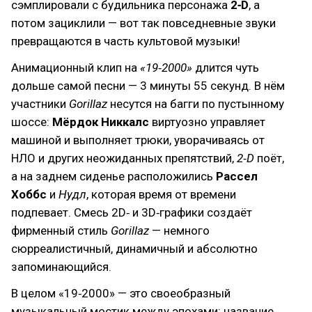
сэмплировали с будильника персонажа
2‑D
, а
потом зациклили — вот так повседневные звуки
превращаются в часть культовой музыки!
Анимационный клип на
«19‑2000»
длится чуть
дольше самой песни — 3 минуты 55 секунд. В нём
участники
Gorillaz
несутся на багги по пустынному
шоссе:
Мёрдок Никкалс
виртуозно управляет
машиной и выполняет трюки, уворачиваясь от
НЛО и других неожиданных препятствий,
2‑D
поёт,
а на заднем сиденье расположились
Рассел
Хоббс
и
Нудл
, которая время от времени
подпевает. Смесь 2D‑ и 3D‑графики создаёт
фирменный стиль
Gorillaz
— немного
сюрреалистичный, динамичный и абсолютно
запоминающийся.
В целом «19‑2000» — это своеобразный
музыкальный мостик между эпохами: название