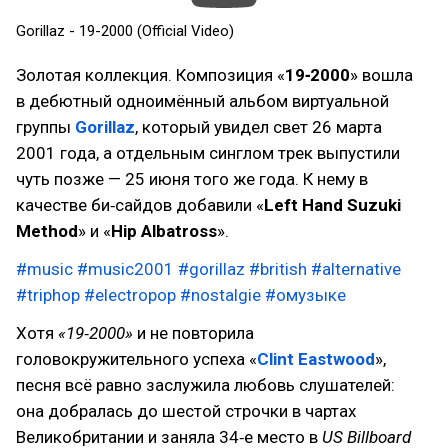
Gorillaz - 19-2000 (Official Video)
Золотая коллекция. Композиция «
19‑2000
» вошла
в дебютный одноимённый альбом виртуальной
группы
Gorillaz
, который увидел свет 26 марта
2001 года, а отдельным синглом трек выпустили
чуть позже — 25 июня того же года. К нему в
качестве би‑сайдов добавили «
Left Hand Suzuki
Method
» и «
Hip Albatross
».
#music
#music2001
#gorillaz
#british
#alternative
#triphop
#electropop
#nostalgie
#омузыке
Хотя
«19‑2000»
и не повторила
головокружительного успеха «
Clint Eastwood
»,
песня всё равно заслужила любовь слушателей:
она добралась до шестой строчки в чартах
Великобритании и заняла 34‑е место в
US Billboard