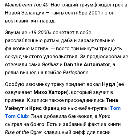
Mainstream Top 40
. Настоящий триумф ждал трек в
Новой Зеландии — там в сентябре 2001‑го он
возглавил хит‑парад.
Звучание
«19‑2000»
сочетает в себе
расслабленные ритмы даба и заразительные
фанковые мотивы — всего три минуты тридцать
секунд чистого удовольствия. За продюсирование
отвечали сами
Gorillaz
и
Dan the Automator
, а
релиз вышел на лейбле
Parlophone
.
Особую изюминку треку придаёт вокал
Нудл
(её
озвучивает
Михо Хатори
), который звучит в
припеве. К записи также присоединились
Тина
Уэймут
и
Крис Франц
из нью‑вейв‑группы
Tom
Tom Club
:
Тина
добавила бэк‑вокал, а
Крис
сыграл на бонго. Есть и забавный факт из книги
Rise of the Ogre
: клавишный рифф для песни