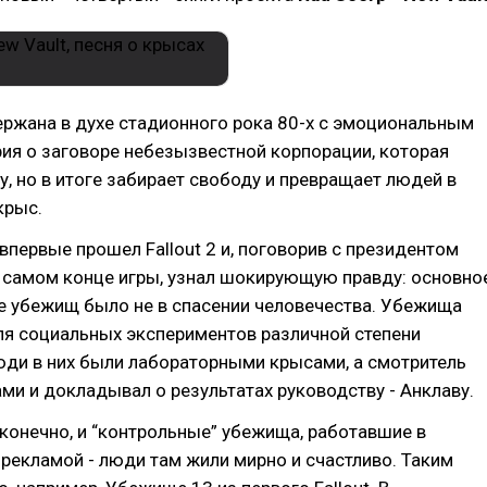
ржана в духе стадионного рока 80-х с эмоциональным
рия о заговоре небезызвестной корпорации, которая
, но в итоге забирает свободу и превращает людей в
крыс.
 впервые прошел Fallout 2 и, поговорив с президентом
 самом конце игры, узнал шокирующую правду: основно
е убежищ было не в спасении человечества. Убежища
ля социальных экспериментов различной степени
юди в них были лабораторными крысами, а смотритель
ми и докладывал о результатах руководству - Анклаву.
конечно, и “контрольные” убежища, работавшие в
 рекламой - люди там жили мирно и счастливо. Таким