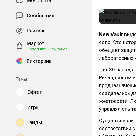
Моя лента
Сообщения
Рейтинг
New Vault
выде
соло. Это исто
Маркет
Пополнить PlayStation
обещает защиту
лабораторных 
Викторина
Лет 30 назад я
Ричардсоном в
Темы
предназначени
Офтоп
создавались д
жестокости. Л
Игры
управлял опыта
Существовали, 
Гайды
соответствии с