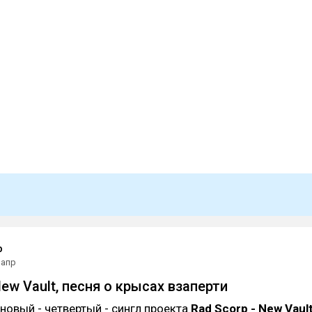
p
 апр
New Vault, песня о крысах взаперти
новый - четвертый - сингл проекта
Rad Scorp - New Vault