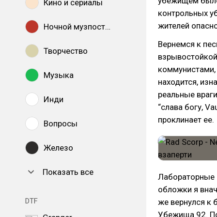
убежищем было,
Кино и сериалы
контрольных у
жителей опасно
Ночной музпостинг
Вернемся к пес
Творчество
взрывостойкой
коммунистами, 
Музыка
находится, изн
реальные враги
Инди
“слава богу, Va
проклинает ее.
Вопросы
Железо
Показать все
Лабораторные к
обложки я внач
DTF
же вернулся к 
Убежища 92. По