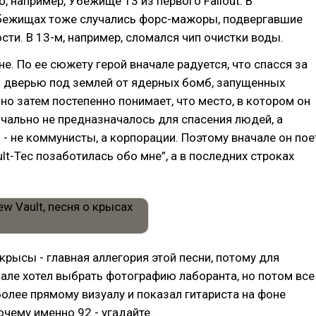
 например, Убежище 13 из первого Fallout. В
бежищах тоже случались форс-мажоры, подвергавшие
сти. В 13-м, например, сломался чип очистки воды.
не. По ее сюжету герой вначале радуется, что спасся за
 дверью под землей от ядерных бомб, запущенных
но затем постепенно понимает, что место, в котором он
ачально не предназначалось для спасения людей, а
 - не коммунисты, а корпорации. Поэтому вначале он пое
ult-Tec позаботилась обо мне”, а в последних строках
рысы - главная аллегория этой песни, потому для
але хотел выбрать фотографию лаборанта, но потом все
более прямому визуалу и показал гитариста на фоне
чему именно 92 - угадайте.