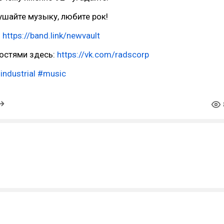
лушайте музыку, любите рок!
:
https://band.link/newvault
востями здесь:
https://vk.com/radscorp
industrial
#music