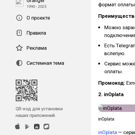
Granger
формат оплаты
1990 - 2025
Преимуществ
О проекте
Можно заран
Правила
подключения
Есть Telegr
Реклама
вслепую.
Системная тема
Сервис может
оплаты.
Промокод:
Exn
2. inOplata
QR-код для установки
наших приложений.
inOplata
inOplata
— серв