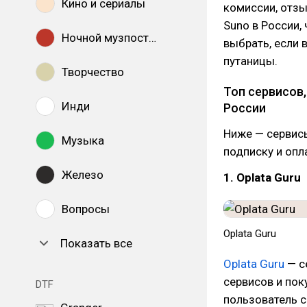
Кино и сериалы
комиссии, отзы
Suno в России,
Ночной музпостинг
выбрать, если 
путаницы.
Творчество
Топ сервисов,
Инди
России
Ниже — сервисы
Музыка
подписку и опл
Железо
1. Oplata Guru
Вопросы
Oplata Guru
Показать все
Oplata Guru
— с
сервисов и пок
DTF
пользователь с