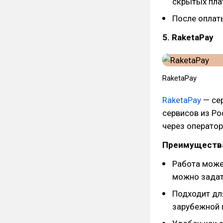
скрытых пла
После оплат
5. RaketaPay
RaketaPay
RaketaPay
— се
сервисов из Ро
через оператор
Преимуществ
Работа може
можно задат
Подходит дл
зарубежной 