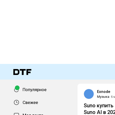
Популярное
Exnode
Музыка
6 
Свежее
Suno купить
Suno AI в 20