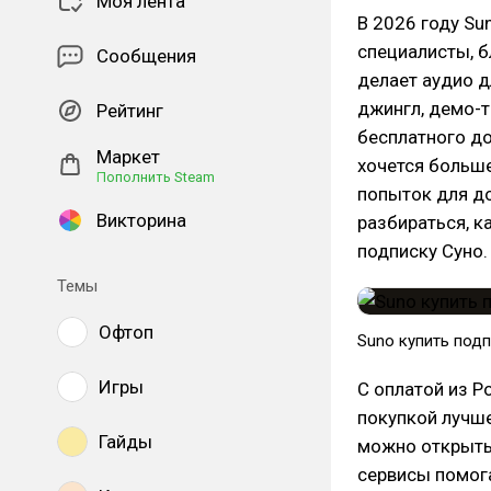
Моя лента
В 2026 году Su
специалисты, б
Сообщения
делает аудио д
джингл, демо-т
Рейтинг
бесплатного до
Маркет
хочется больше
Пополнить Steam
попыток для до
Викторина
разбираться, к
подписку Суно.
Темы
Офтоп
Suno купить под
Игры
С оплатой из Р
покупкой лучше
Гайды
можно открыть
сервисы помога