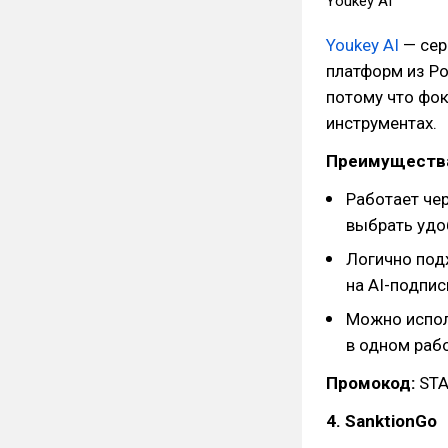
Youkey AI
Youkey AI
— сер
платформ из Ро
потому что фок
инструментах.
Преимуществ
Работает чер
выбрать удо
Логично подх
на AI-подпис
Можно исполь
в одном раб
Промокод:
STA
4. SanktionGo