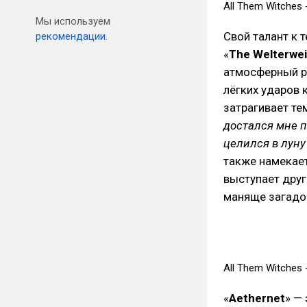
All Them Witches -
Мы используем
Свой талант к 
рекомендации.
«
The Welterwe
атмосферный р
лёгких ударов 
затрагивает т
достался мне п
целился в луну
также намекает
выступает друг
маняще загадоче
All Them Witches - 
«
Aethernet
» —