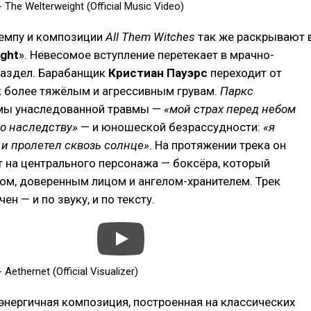
 The Welterweight (Official Music Video)
темпу и композиции
All Them Witches
так же раскрывают 
ight
». Невесомое вступление перетекает в мрачно-
аздел. Барабанщик
Кристиан Пауэрс
переходит от
к более тяжёлым и агрессивным грувам.
Паркс
емы унаследованной травмы —
«мой страх перед небом
о наследству»
— и юношеской безрассудности:
«я
 и пролетел сквозь солнце»
. На протяжении трека он
 на центрального персонажа — боксёра, который
ом, доверенным лицом и ангелом-хранителем. Трек
н — и по звуку, и по тексту.
Aethernet (Official Visualizer)
 энергичная композиция, построенная на классических