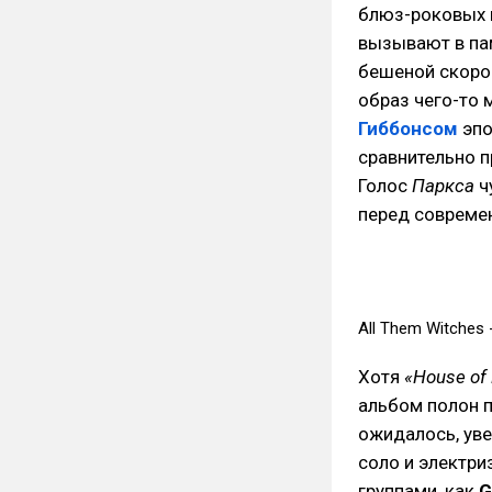
блюз-роковых 
вызывают в п
бешеной скоро
образ чего-то
Гиббонсом
эпо
сравнительно 
Голос
Паркса
ч
перед совреме
All Them Witches - 
Хотя
«House of 
альбом полон п
ожидалось, ув
соло и электр
группами, как
G