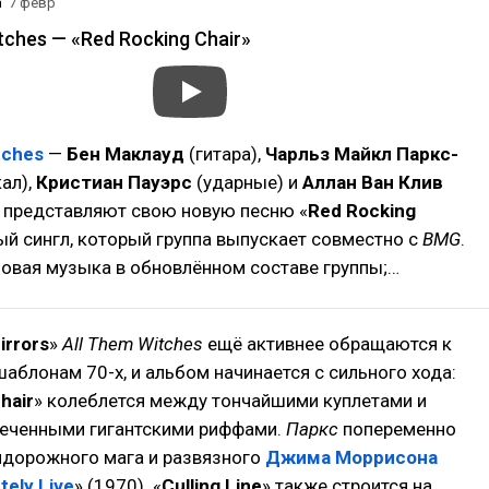
а
7 февр
tches — «Red Rocking Chair»
tches
—
Бен Маклауд
(гитара),
Чарльз Майкл Паркс-
кал),
Кристиан Пауэрс
(ударные) и
Аллан Ван Клив
 представляют свою новую песню «
Red Rocking
вый сингл, который группа выпускает совместно с
BMG
.
новая музыка в обновлённом составе группы;…
irrors
»
All Them Witches
ещё активнее обращаются к
блонам 70-х, и альбом начинается с сильного хода:
hair
» колеблется между тончайшими куплетами и
меченными гигантскими риффами.
Паркс
попеременно
идорожного мага и развязного
Джима Моррисона
tely Live
» (1970). «
Culling Line
» также строится на