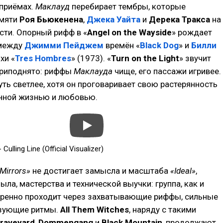
приёмах.
Маклауд
перебирает тембры, которые
амяти
Роя Бьюкенена
,
Джека Уайта
и
Дерека Тракса
на
сти. Опорный рифф в «
Angel on the Wayside
» рождает
 между
Джимми Пейджем
времён «
Black Dog
» и
Билли
хи «
Tres Hombres
» (1973). «
Turn on the Light
» звучит
приподнято: риффы
Маклауда
чище, его пассажи игривее.
уть светлее, хотя он проговаривает свою растерянность
нной жизнью и любовью.
Culling Line (Official Visualizer)
Mirrors»
не достигает замысла и масштаба
«Ideal»
,
ыла, мастерства и технической выучки: группа, как и
еренно проходит через захватывающие риффы, сильные
изующие ритмы.
All Them Witches
, наряду с такими
raveyard
,
Dommengang
и
Black Mountain
, продолжают