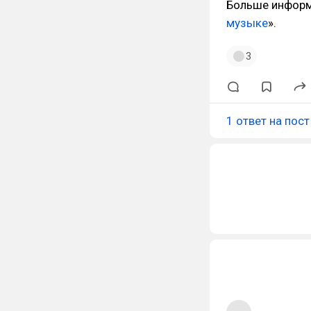
Больше информа
музыке
».
3
1 ответ на пост