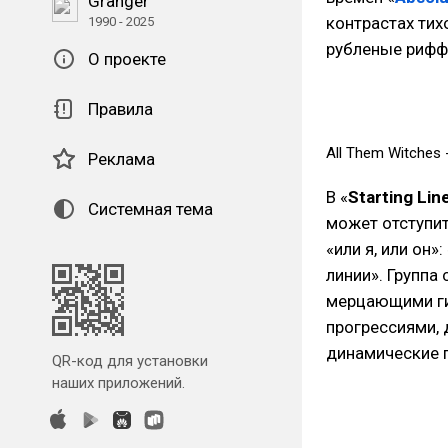
Granger
контрастах тих
1990 - 2025
рубленые риф
О проекте
Правила
All Them Witches - 
Реклама
В «
Starting Lin
Системная тема
может отступит
«или я, или он»
линии». Группа
мерцающими ги
прогрессиями, 
динамические 
QR-код для установки
наших приложений.