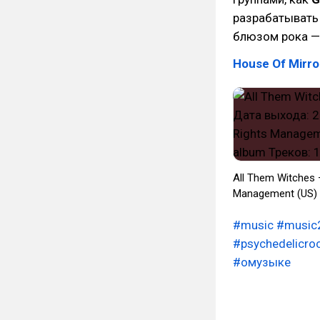
разрабатывать
блюзом рока —
House Of Mirro
All Them Witches
Management (US) 
#music
#music
#psychedelicro
#омузыке