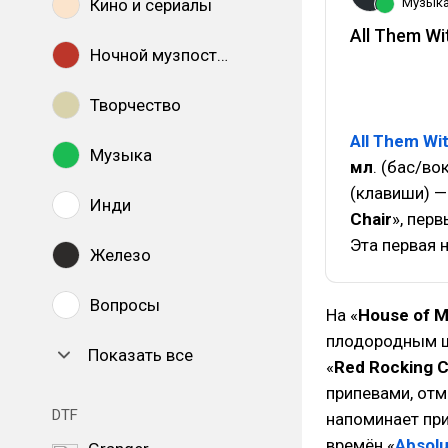
Кино и сериалы
Музык
All Them Wi
Ночной музпостинг
Творчество
All Them Wi
Музыка
мл
. (бас/во
(клавиши) —
Инди
Chair
», пер
Эта первая 
Железо
Вопросы
На «
House of M
плодородным ша
Показать все
«
Red Rocking C
припевами, от
DTF
напоминает пр
времён «
Absolu