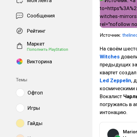
Моя лента
Сообщения
Рейтинг
Источник:
theline
Маркет
На своём шесто
Пополнить PlayStation
Witches
довели
Викторина
предыдущих за
квартет создал
Темы
Led Zeppelin
, 
космическими 
Офтоп
Вокалист
Чарл
погружаясь в 
Игры
интонацию.
Гайды
Mario