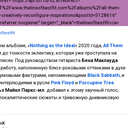
ofbestfit
м альбоме, «
Nothing as the Ideal
» 2020 года,
All Them
 до тонкости эклектику, которая уже проступала на
писях. Под руководством гитариста
Бена Маклауда
 работу, наполненную блюз-роковыми оттенками в духе
думовыми фактурами, напоминающими
Black Sabbath
, и
интерлюдиями в русле
Pink Floyd
и
Porcupine Tree
.
ьз Майкл Паркс-мл
. добавил к этому звучный голос,
апокалиптические сюжеты и тревожную дневниковую
niK