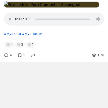
#музыка
#музпостинг
4
3
1
4
1
1.7K