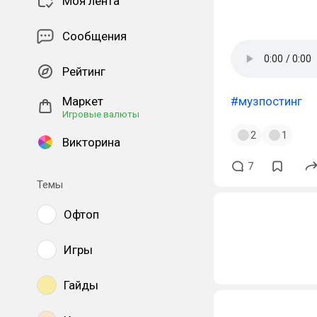
Моя лента
Сообщения
Рейтинг
Маркет
#музпостинг
Игровые валюты
2
1
Викторина
7
Темы
Офтоп
Игры
Гайды