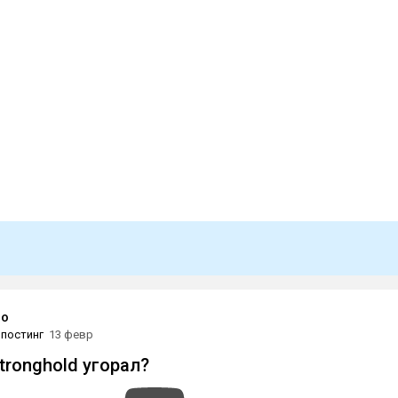
lo
постинг
13 февр
tronghold угорал?