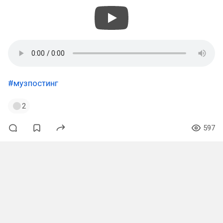
#музпостинг
2
597