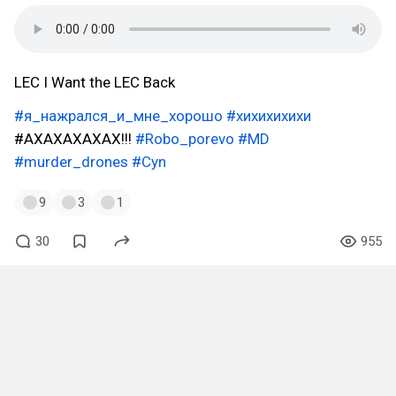
LEC I Want the LEC Back
#я_нажрался_и_мне_хорошо
#хихихихихи
#АХАХАХАХАХ!!!
#Robo_porevo
#MD
#murder_drones
#Cyn
9
3
1
30
955