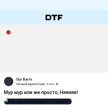
Djo Barni
Ночной музпостинг
8 мая
Мур мур или же просто, Няяяяя!