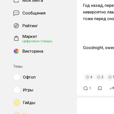
Моя лента
Год назад, пер
невероятно лам
Сообщения
тоже перед сно
Рейтинг
Маркет
Цифровые товары
Goodnight, swee
Викторина
Темы
Офтоп
4
3
1
Игры
Гайды