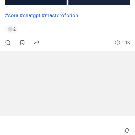
#sora
#chatgpt
#masteroforion
2
1.1K