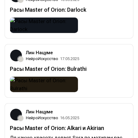
Расы Master of Orion: Darlock
Лин Нацуме
НейроИскусство
17.05.2025
Расы Master of Orion: Bulrathi
Лин Нацуме
НейроИскусство
16.05.2025
Расы Master of Orion: Alkari и Akirian
Ля какую красоту делает Sora по мотивам рас