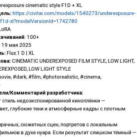
rexposure cinematic style F1D + XL
ель:
https://civitai.com/models/1540273/underexposure-
e-f1d-xl?modelVersionId=1742780
LoRA
качиваний
: 100+
:
19 мая 2025
ь:
Flux.1 D | XL
ова:
CINEMATIC UNDEREXPOSED FILM STYLE, LOW LIGHT,
DEREXPOSED, LOW LIGHT STYLE
movie, #dark, #film, #photorealistic, #cinema,
e
ели/Комментарий разработчика:
т стиль недоэкспонированной киноплёнки —
вет, глубокие тени и атмосферные кадры с плотным
мрачных, сюжетных сцен, портретов с локальным
ильмов в духе нуара. Если результат слишком тёмный —