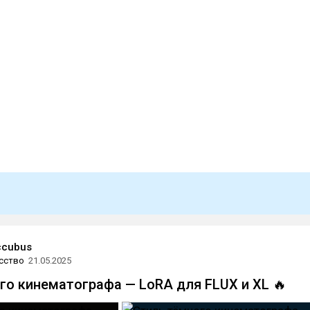
ccubus
сство
21.05.2025
го кинематографа — LoRA для FLUX и XL 🔥