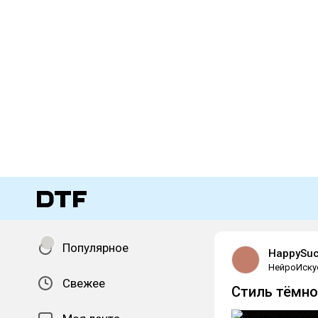
Популярное
HappySu
НейроИску
Свежее
Cтиль тёмно