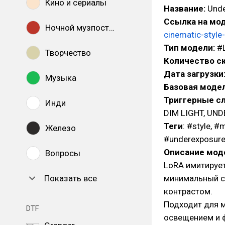
Кино и сериалы
Название:
Unde
Ссылка на мод
Ночной музпостинг
cinematic-styl
Тип модели:
#
Творчество
Количество с
Дата загрузки
Музыка
Базовая модел
Триггерные сл
Инди
DIM LIGHT, UN
Теги
: #style, #
Железо
#underexposur
Описание мод
Вопросы
LoRA имитируе
Показать все
минимальный с
контрастом.
Подходит для 
DTF
освещением и ф