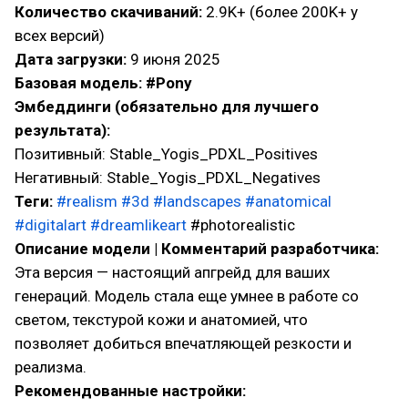
Количество скачиваний:
2.9K+ (более 200K+ у
всех версий)
Дата загрузки:
9 июня 2025
Базовая модель: #Pony
Эмбеддинги (обязательно для лучшего
результата):
Позитивный: Stable_Yogis_PDXL_Positives
Негативный: Stable_Yogis_PDXL_Negatives
Теги:
#realism
#3d
#landscapes
#anatomical
#digitalart
#dreamlikeart
#photorealistic
Описание модели | Комментарий разработчика:
Эта версия — настоящий апгрейд для ваших
генераций. Модель стала еще умнее в работе со
светом, текстурой кожи и анатомией, что
позволяет добиться впечатляющей резкости и
реализма.
Рекомендованные настройки: