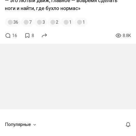
— это лютый движ, главное — вовремя сделать
ноги и найти, где бухло нормас»
36
7
3
2
1
1
16
8
8.8K
Популярные