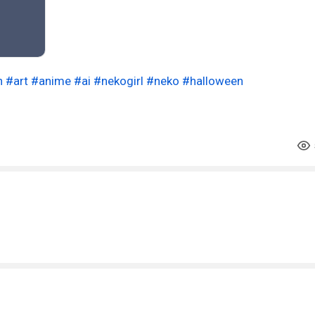
n
#art
#anime
#ai
#nekogirl
#neko
#halloween