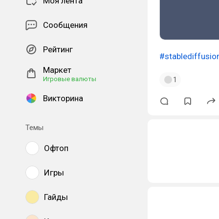
Моя лента
Сообщения
Рейтинг
#stablediffusio
Маркет
1
Игровые валюты
Викторина
Темы
Офтоп
Игры
Гайды