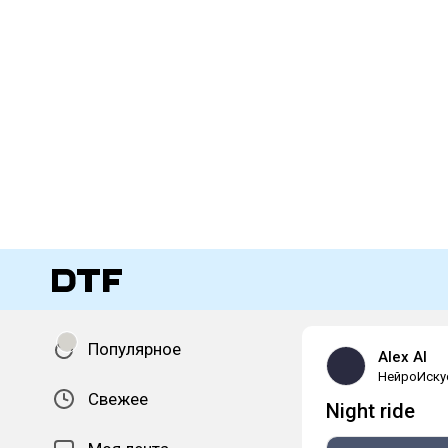
Популярное
Alex AI
НейроИску
Свежее
Night ride