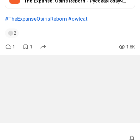
The Expanse: Osiris Reborn - Русская озвучка для Beta версии - SynthVoiceRu
#TheExpanseOsirisReborn
#owlcat
2
1
1
1.6K