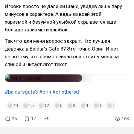
Игроки просто не дали ей шанс, увидев лишь пару
минусов в характере. А ведь за всей этой
харизмой и безумной улыбкой скрывается ещё
больше харизмы и улыбок.
Так что для меня вопрос закрыт. Кто лучшая
девочка в Baldur's Gate 3? Это точно Орин. И нет,
не потому, что прямо сейчас она стоит у меня за
спиной и читает этот текст.
#baldursgate3
#orin
#orinthered
40
15
12
5
3
1
1
1
25
17
16K