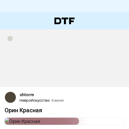
shtorm
НейроИскусство
6 июня
Орин Красная