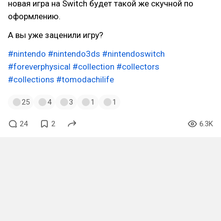
новая игра на Switch будет такой же скучной по
оформлению.
А вы уже заценили игру?
#nintendo
#nintendo3ds
#nintendoswitch
#foreverphysical
#collection
#collectors
#collections
#tomodachilife
25
4
3
1
1
24
2
6.3K