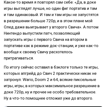
Какое-то время я повторял сам себе: «Да, в доке
игры выглядят лучше, но один фиг портатив и там
и там одинаковый. И там и там игры не запустятся
в разрешении больше 720р, и в этом плане мой
Олед даже выигрывает у второго Свича». А потом
Нинтендо выпустили патч, позволяющий
запускать игры с первого Свича на втором в
портативе как в режиме док-станции, и уже как-то
вообще к своему Свичу расхотелось
притрагиваться.
По итогу сейчас оставил в бэклоге только те игры,
которых апгрейд до Свич 2 практически никак не
затронул. Wario, Doom 2 и 64, всякие пиксельные
игры, игры, в которых максимальное разрешение в
доке 720р, ну и прочее не особо требовательное.
Ну а что-то помощнее отложил уже до второго.