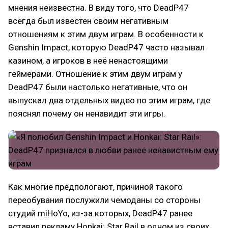
мнения неизвестна. В виду того, что DeadP47
всегда был известен своим негативным
отношениям к этим двум играм. В особенности к
Genshin Impact, которую DeadP47 часто называл
казином, а игроков в неё ненастоящими
геймерами. Отношение к этим двум играм у
DeadP47 были настолько негативные, что он
выпускал два отдельных видео по этим играм, где
пояснял почему он ненавидит эти игры.
Как многие предпологают, причиной такого
переобувания послужили чемоданы со стороны
студий miHoYo, из-за которых, DeadP47 ранее
вставил рекламу Honkai: Star Rail в одном из своих