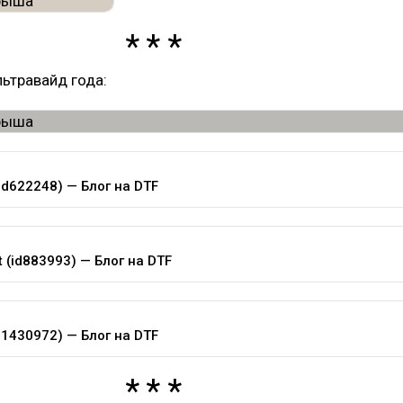
льтравайд года:
(id622248) — Блог на DTF
t (id883993) — Блог на DTF
d1430972) — Блог на DTF