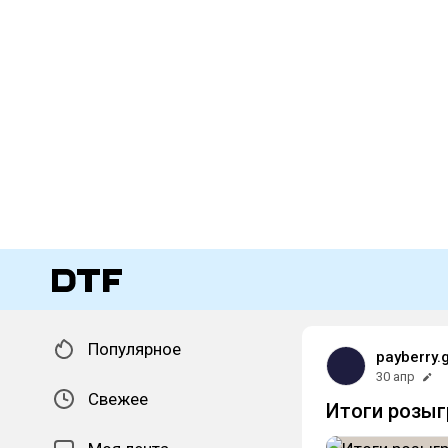
Популярное
payberry
30 апр
Свежее
Итоги розы