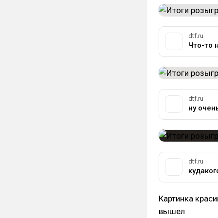
dtf.ru
Что-то 
dtf.ru
ну очен
dtf.ru
кудаког
Картинка краси
вышел