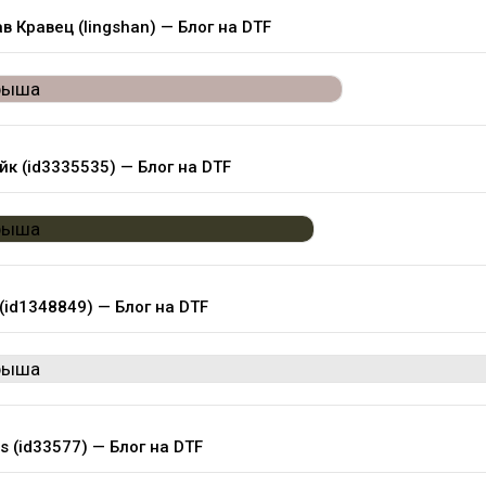
в Кравец (lingshan) — Блог на DTF
йк (id3335535) — Блог на DTF
 (id1348849) — Блог на DTF
s (id33577) — Блог на DTF