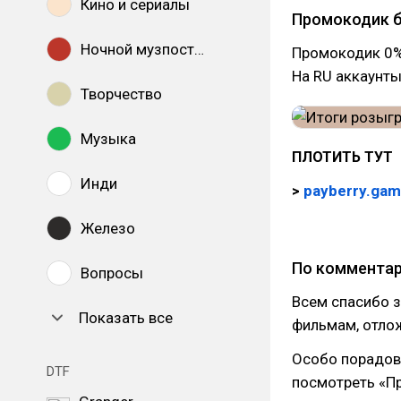
Кино и сериалы
Промокодик б
Ночной музпостинг
Промокодик 0%
На RU аккаунты
Творчество
Музыка
ПЛОТИТЬ ТУТ
Инди
>
payberry.ga
Железо
По коммента
Вопросы
Всем спасибо з
Показать все
фильмам, отлож
Особо порадов
DTF
посмотреть «Пр