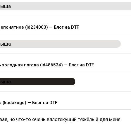
непонятное (id234003) — Блог на DTF
ь холодная погода (id486534) — Блог на DTF
о (kudakogo) — Блог на DTF
вая, но что-то очень вялотекущий тяжёлый для меня