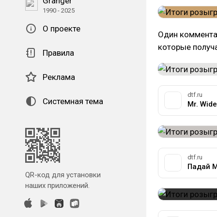
Granger
1990 - 2025
О проекте
Один коммента
которые получа
Правила
Реклама
dtf.ru
Системная тема
Mr. Wide
dtf.ru
Падай М
QR-код для установки
наших приложений.