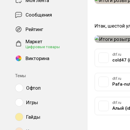
Моя лента
Сообщения
Итак, шестой у
Рейтинг
Маркет
Цифровые товары
dtf.ru
Викторина
cold47 
Темы
dtf.ru
Pafa-nu
Офтоп
Игры
dtf.ru
Алый (i
Гайды