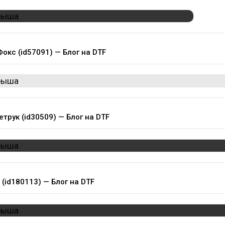
Фокс (id57091) — Блог на DTF
етрук (id30509) — Блог на DTF
 (id180113) — Блог на DTF