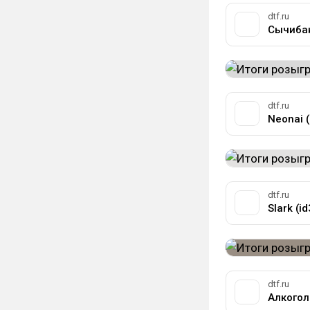
dtf.ru
Сычибан
dtf.ru
Neonai 
dtf.ru
Slark (i
dtf.ru
Алкогол