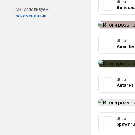
dtf.ru
Вячесла
Мы используем
рекомендации.
dtf.ru
Алан Ве
dtf.ru
Antares
dtf.ru
spawnru