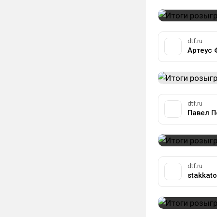
dtf.ru
Артеус 
dtf.ru
Павел П
dtf.ru
stakkato