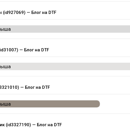
 (id927069) — Блог на DTF
(id31007) — Блог на DTF
d3321010) — Блог на DTF
ик (id3327190) — Блог на DTF