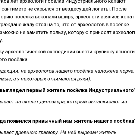
тков лет археологи посёлка Индустриального капают
 сантиметр не скрылся от вездесущей лопаты. После
иторию посёлка вскопали вширь, археологи взялись копат
 граждане жалуются на то, что от археологов в посёлке
озможно не заметить пользу, которую приносят археолог
у.
у археологической экспедиции внести крупинку ясности
го посёлка.
дакции: на археологов нашего посёлка наложена порча,
емые, а у некоторых отнимаются руки).
к выглядел первый житель посёлка Индустриального
ывает на скелет динозавра, который вытаскивают из
гда появился привычный нам житель нашего посёлка
зывает древнюю гравюру. На ней вырезан житель