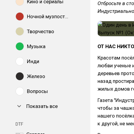
Кино и сериалы
Отбросьте в ст
Индустриально
Ночной музпостинг
Творчество
Музыка
ОТ НАС НИКТО
Красотам посё
Инди
любви ученые и
деревьев прото
Железо
назад простира
жилых домов г
Вопросы
Газета "Индуст
Показать все
чтобы за чашк
нашего посёлка
к другой, не м
DTF