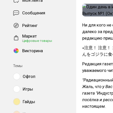
Моя лента
Сообщения
Ни для кого не
Рейтинг
далеко за пред
Маркет
редакцию пришл
Цифровые товары
«注意！ 注意！ 
Викторина
んをゴジラに食
Редакция газет
Темы
уважаемого чит
Офтоп
"Радиационный 
Жаль, что у Ва
Игры
газета "Индуст
посёлка и расс
Гайды
настоящем.