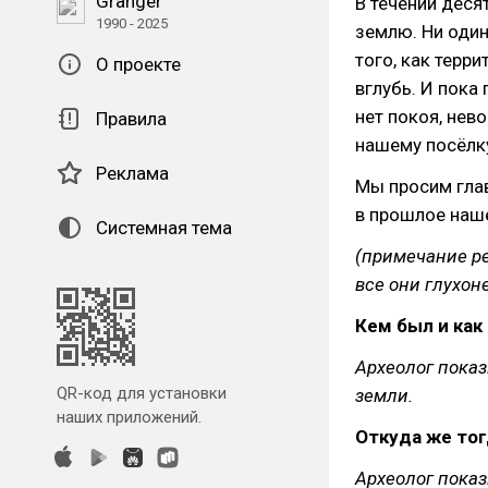
Granger
В течении деся
1990 - 2025
землю. Ни один
того, как терр
О проекте
вглубь. И пока
нет покоя, нев
Правила
нашему посёлк
Реклама
Мы просим глав
в прошлое наше
Системная тема
(примечание ре
все они глухон
Кем был и ка
Археолог показ
QR-код для установки
земли.
наших приложений.
Откуда же то
Археолог пока