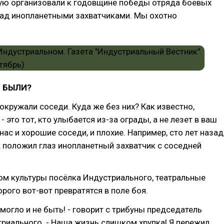
рую организовали к годовщине победы отряда боевых
над инопланетными захватчиками. Мы охотно
С БЫЛИ?
окружали соседи. Куда же без них? Как известно,
 это тот, кто улыбается из-за ограды, а не лезет в ваш
нас и хорошие соседи, и плохие. Например, сто лет назад
 положил глаз инопланетный захватчик с соседней
ом культуры посёлка Индустриального, театральные
рого вот-вот превратятся в поле боя.
 могло и не быть! - говорит с трибуны председатель
риального. - Наша жизнь слишком хрупка! Я пережил