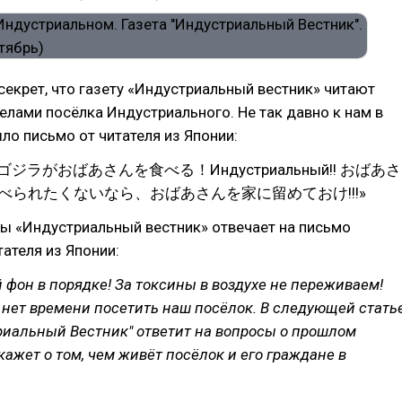
 секрет, что газету «Индустриальный вестник» читают
елами посёлка Индустриального. Не так давно к нам в
о письмо от читателя из Японии:
ゴジラがおばあさんを食べる！Индустриальный!! おばあさ
べられたくないなら、おばあさんを家に留めておけ!!!»
ы «Индустриальный вестник» отвечает на письмо
ателя из Японии:
фон в порядке! За токсины в воздухе не переживаем!
с нет времени посетить наш посёлок. В следующей стать
риальный Вестник" ответит на вопросы о прошлом
кажет о том, чем живёт посёлок и его граждане в