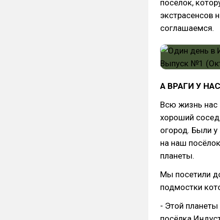
посёлок, кото
экстрасенсов 
соглашаемся.
А ВРАГИ У НА
Всю жизнь нас 
хороший сосед -
огород. Были у 
на наш посёлок
планеты.
Мы посетили д
подмостки кото
- Этой планеты
посёлка Индуст