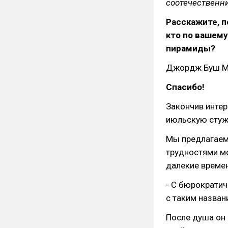
соотечественн
Расскажите, п
кто по вашему
пирамиды?
Джордж Буш М
Спасибо!
Закончив интер
июльскую стужу
Мы предлагаем 
трудностями мо
далекие времен
- С бюрократич
с таким назван
После душа он 