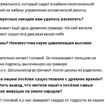
триального, который сидит в кабине неопознанной
ей на кабину управления космической ракеты.
ересные находки вам удалось раскопать?
зывает ещё одну древнюю гравюру. На ней жители
ают существ в два раза выше себя.
аны? Неизвестная науке цивилизация высоких
ательно качает головой. Он показывает пальцем на
 на подпись, высеченную на гравюре:
 до н.э. Школьников встречают после школы их родители».
 в нашем посёлке существовали с древних времён?
лать вывод, что жители нашего посёлка самые
ыне живущих на земле народов?
т головой, а у нас замирает сердце от гордости за наших