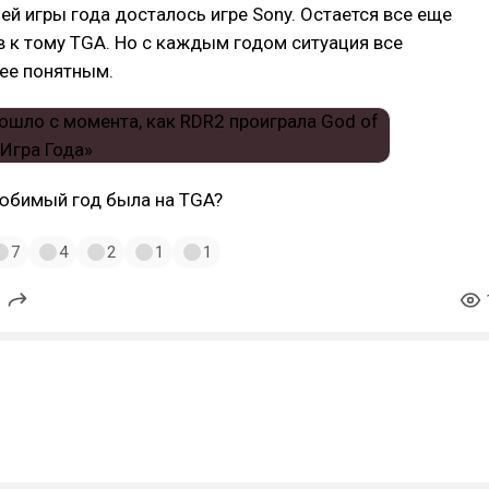
ей игры года досталось игре Sony. Остается все еще
 к тому TGA. Но с каждым годом ситуация все
ее понятным.
любимый год была на TGA?
7
4
2
1
1