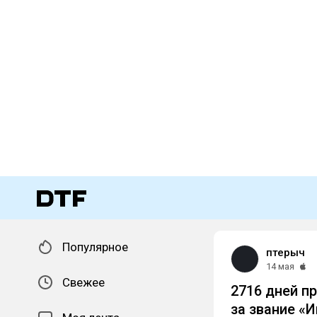
Популярное
птерыч
14 мая
Свежее
2716 дней п
за звание «И