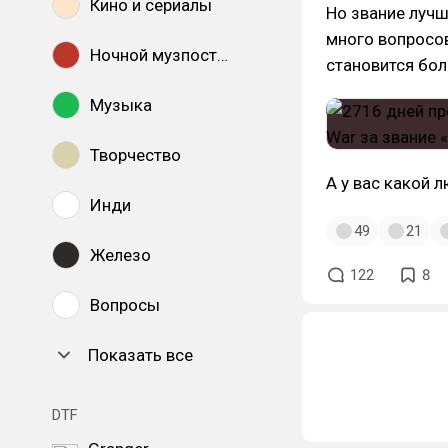
Кино и сериалы
Но звание лучш
много вопросов
Ночной музпостинг
становится бол
Музыка
Творчество
А у вас какой 
Инди
49
21
Железо
122
8
Вопросы
Показать все
DTF