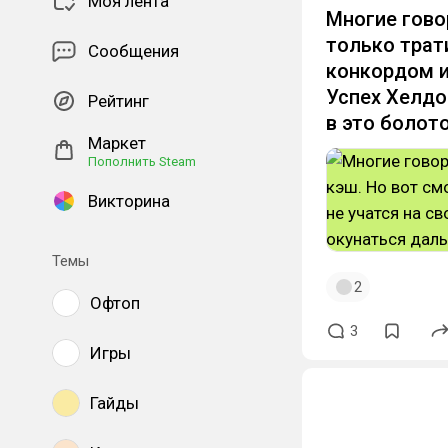
Моя лента
Многие гово
только трат
Сообщения
конкордом и
Успех Хелдо
Рейтинг
в это болот
Маркет
Пополнить Steam
Викторина
Темы
2
Офтоп
3
Игры
Гайды