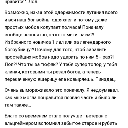
нравится". Лол.
Возможно, из-за этой одержимости лутания всего
и вся наш бог войны одряхлел и потому даже
простых мобов колупает полчаса! Поначалу
вообще непонятно, за кого мы играем?!
Избранного новичка 1 лвл или за легендарного
богоубийцу?! Почему для того, чтоб завалить
простейших мобов надо ударить по ним 5+ раз?!
Лол?! Что ты за тюфяк? У тебя супер топор, у тебя
клинки, которыми ты резал богов, а теперь
перекаченную ящерицу еле ковыряешь. Пииздец.
Очень вымораживало это поначалу. Я недоумевал,
как мне могла понравится первая часть и было ли
там также...
Благо со временем стало получше - ветеран с
альцгеймером вспомнил забытое старое и рубить