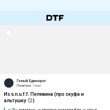
Голый Единорог
Почитать
7 мая
Из s.n.u.f.f. Пелевина (про скуфа и
альтушку 😏)
— Ты думаешь, — грустно сказала Кая, — что я