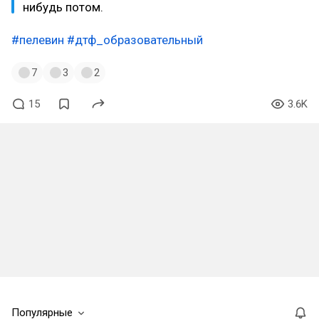
нибудь потом.
#пелевин
#дтф_образовательный
7
3
2
15
3.6K
Популярные