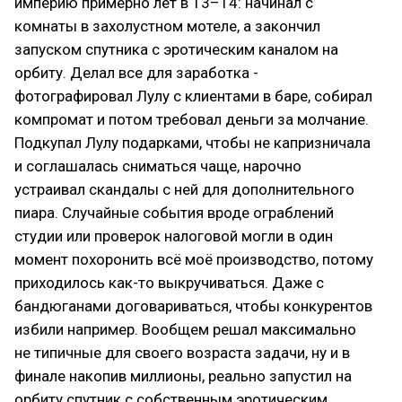
империю примерно лет в 13–14: начинал с
комнаты в захолустном мотеле, а закончил
запуском спутника с эротическим каналом на
орбиту. Делал все для заработка -
фотографировал Лулу с клиентами в баре, собирал
компромат и потом требовал деньги за молчание.
Подкупал Лулу подарками, чтобы не капризничала
и соглашалась сниматься чаще, нарочно
устраивал скандалы с ней для дополнительного
пиара. Случайные события вроде ограблений
студии или проверок налоговой могли в один
момент похоронить всё моё производство, потому
приходилось как-то выкручиваться. Даже с
бандюганами договариваться, чтобы конкурентов
избили например. Вообщем решал максимально
не типичные для своего возраста задачи, ну и в
финале накопив миллионы, реально запустил на
орбиту спутник с собственным эротическим