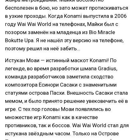
бесполезен в бою, но зато может протискиваться
в узкие проходы. Когда Konami выпустила в 2006
году Wai Wai World на телефонах, Майки был с
позором заменён на младенца из Bio Miracle
Bokutte Upa. Я не нашёл эту версию на телефоне,
поэтому решил на неё забить…
Истукан Моаи — истинный маскот Konami! По
легенде, во время разработки шмапа Gradius,
команда разработчиков заметила сходство
композитора Ёсинори Сасаки с знаменитыми
статуями острова Пасхи. Внешность Сасаки стала
мемом, и было принято решение увековечить её в
игре. С тех пор головы Моаи появлялись во
множестве игр Konami как в качестве
противников, так и боссов. Wai Wai World стал для
истукана звёздным часом. Только на Острове