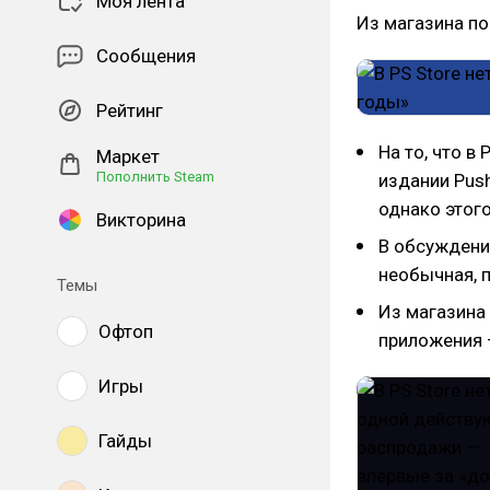
Моя лента
Из магазина по
Сообщения
Рейтинг
На то, что в
Маркет
Пополнить Steam
издании Push
однако этог
Викторина
В обсуждени
необычная, 
Темы
Из магазина
Офтоп
приложения 
Игры
Гайды