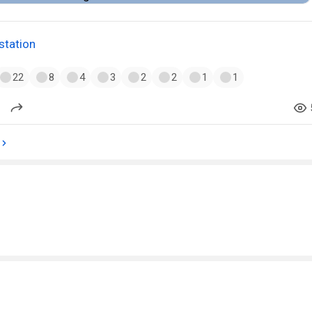
station
22
8
4
3
2
2
1
1