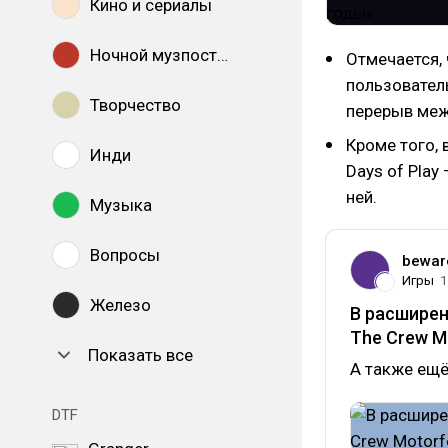
Кино и сериалы
Ночной музпостинг
Отмечается,
пользователь
Творчество
перерыв меж
Кроме того,
Инди
Days of Play
ней.
Музыка
Вопросы
bewar
Игры
1
Железо
В расширен
The Crew Mo
Показать все
А также ещё 
DTF