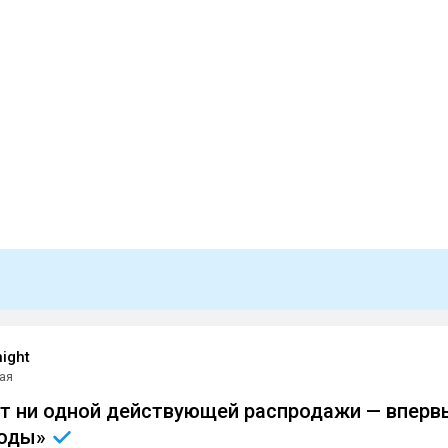
ight
ая
нет ни одной действующей распродажи — вперв
оды»