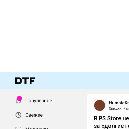
Популярное
HumbleKn
Скидки
7 м
Свежее
В PS Store 
за «долгие
г