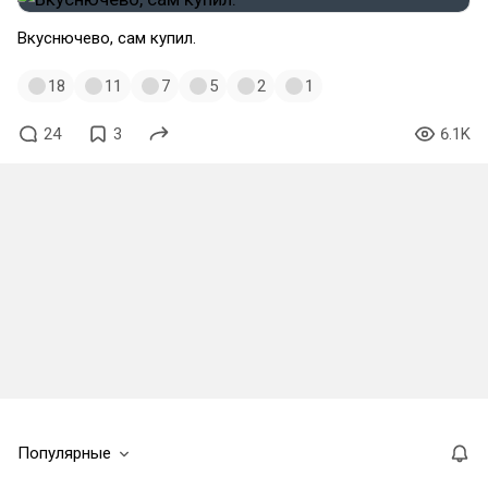
Вкуснючево, сам купил.
18
11
7
5
2
1
24
3
6.1K
Популярные