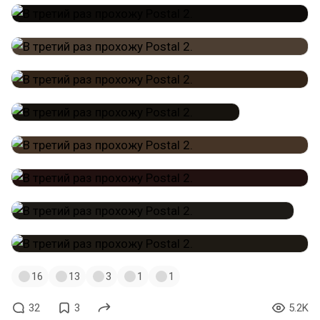
16
13
3
1
1
32
3
5.2K