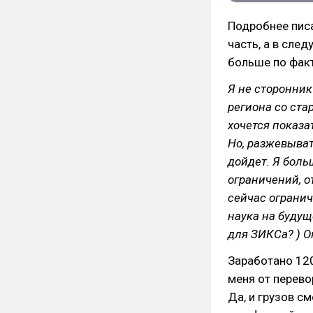
Подробнее писа
часть, а в сле
больше по факт
Я не сторонни
региона со ста
хочется показа
Но, разжевыват
дойдет. Я боль
ограничений, о
сейчас огранич
наука на будущ
для ЗИКСа? ) О
Заработано 12
меня от перево
Да, и грузов с