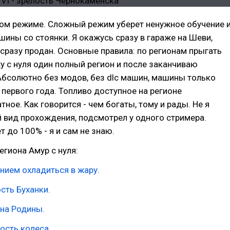
ном режиме. Сложный режим уберет ненужное обучение 
ины со стоянки. Я окажусь сразу в гараже на Шеви,
сразу продан. Основные правила: по регионам прыгать
у с нуля один полный регион и после заканчиваю
Абсолютно без модов, без dlc машин, машины только
 первого года. Топливо доступное на регионе
тное. Как говорится - чем богаты, тому и рады. Не я
 вид прохождения, подсмотрел у одного стримера.
т до 100% - я и сам не знаю.
гиона Амур с нуля:
анием охладиться в жару.
ость Буханки.
бина Родины.
лость колеса.