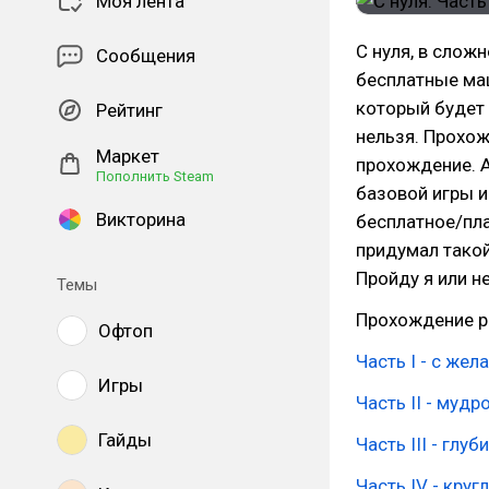
Моя лента
С нуля, в слож
Сообщения
бесплатные маш
который будет 
Рейтинг
нельзя. Прохож
Маркет
прохождение. 
Пополнить Steam
базовой игры и
Викторина
бесплатное/пла
придумал такой
Пройду я или не
Темы
Прохождение ре
Офтоп
Часть I - с жел
Игры
Часть II - мудр
Гайды
Часть III - глу
Часть IV - круг