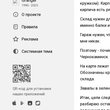
Granger
кружком). Кирпи
1990 - 2025
кирпича есть р
О проекте
Склад нужен дл
именно балки и
Правила
Гараж нужен, ч
Реклама
мне никак.
Поэтому - почи
Системная тема
Чернокаменск.
На карте лежат 
Обозначены кра
склада.
Завалы в зелен
QR-код для установки
наших приложений.
Итак, цели сле
разбираю оста