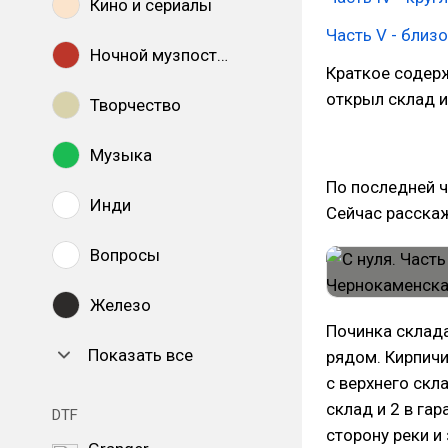
Кино и сериалы
Часть V - близ
Ночной музпостинг
Краткое содерж
открыл склад и
Творчество
Музыка
По последней ча
Инди
Сейчас расскаж
Вопросы
Железо
Починка склада
Показать все
рядом. Кирпичи
с верхнего скла
склад и 2 в гар
DTF
сторону реки и