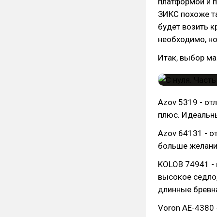
платформой и п
ЗИКС похоже та
будет возить кр
необходимо, но
Итак, выбор ма
Azov 5319 - от
плюс. Идеальны
Azov 64131 - о
больше желани
KOLOB 74941 - 
высокое седло,
длинные бревн
Voron AE-4380 