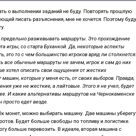
ть о выполнении заданий не буду. Повторять прошлую
дующей писать разъяснения, мне не хочется. Поэтому буд
у.
к предельно разжевывать маршруты. Это прохождение
рта игры, со старта Буханкой. Да, некоторые аспекты
ть, это то с чем большинство игроков вряд ли столкнется
ь все обычные маршруты не зачем, игрок и сам до них
ше хотел описать свои ощущения от жестких
т машин, которые у меня есть, от своих выборов. Правда,
ения уже не жесткие, а лайтовые. Этого я не учел, будет
ее. И какие альтернативы маршрутов на Чернокаменске
н просто едет везде.
0к монет, можно выбирать машину. Две машины уберегу
ротов. Будет больше свободы по топливу и логистике.
могу больше перевозить. В идеале, вторая машина с