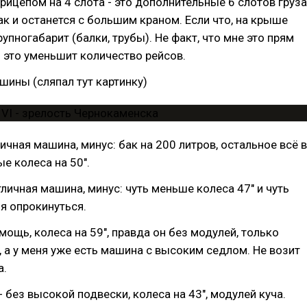
рицепом на 4 слота - это дополнительные 6 слотов груза
к и останется с большим краном. Если что, на крыше
упногабарит (балки, трубы). Не факт, что мне это прям
 это уменьшит количество рейсов.
шины (сляпал тут картинку)
личная машина, минус: бак на 200 литров, остальное всё в
е колеса на 50".
тличная машина, минус: чуть меньше колеса 47" и чуть
я опрокинуться.
мощь, колеса на 59", правда он без модулей, только
 а у меня уже есть машина с высоким седлом. Не возит
а.
- без высокой подвески, колеса на 43", модулей куча.