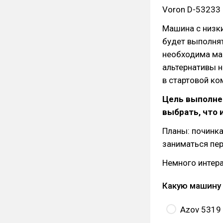
Voron D-53233 
Машина с низк
будет выполнят
необходима маш
альтернативы н
в стартовой к
Цель выполнен
выбрать, что 
Планы: починка
заниматься пер
Немного интера
Какую машину
Azov 5319