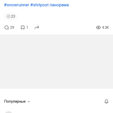
#snowrunner
#shitpost
панорама
23
29
1
4.3K
Популярные