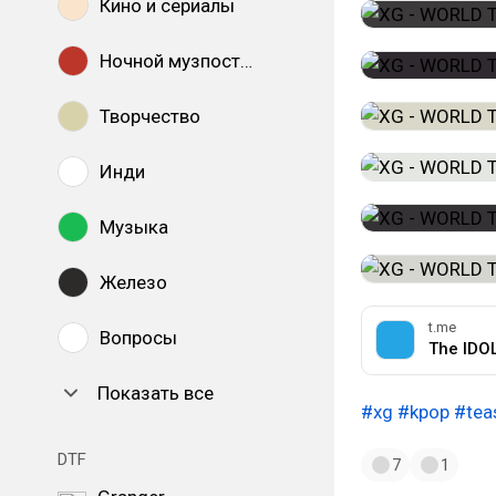
Кино и сериалы
Ночной музпостинг
Творчество
Инди
Музыка
Железо
t.me
Вопросы
The IDOL
Показать все
#xg
#kpop
#tea
DTF
7
1