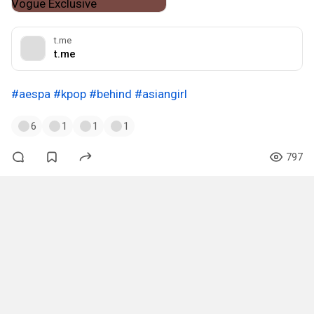
t.me
t.me
#aespa
#kpop
#behind
#asiangirl
6
1
1
1
797