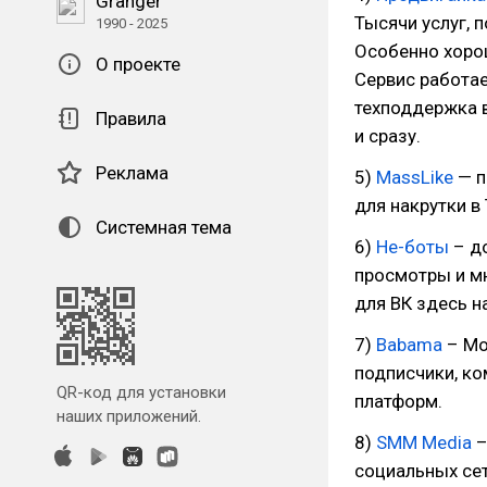
Granger
Тысячи услуг, 
1990 - 2025
Особенно хорош
О проекте
Сервис работае
техподдержка в
Правила
и сразу.
Реклама
5)
MassLike
— п
для накрутки в 
Системная тема
6)
Не-боты
– до
просмотры и мн
для ВК здесь н
7)
Babama
– Мо
подписчики, ко
QR-код для установки
платформ.
наших приложений.
8)
SMM Media
–
социальных сет