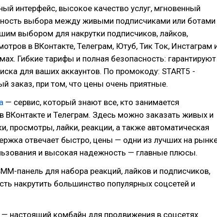
ный интерфейс, высокое качество услуг, мгновенный
жность выбора между живыми подписчиками или ботами
шим выбором для накрутки подписчиков, лайков,
мотров в ВКонтакте, Телеграм, Ютуб, Тик Ток, Инстаграм 
мах. Гибкие тарифы и полная безопасность: гарантируют
риска для ваших аккаунтов. По промокоду: START5 -
ый заказ, при том, что цены очень приятные.
а
— сервис, который знают все, кто занимается
 ВКонтакте и Телеграм. Здесь можно заказать живых и
ки, просмотры, лайки, реакции, а также автоматическая
ержка отвечает быстро, цены — одни из лучших на рынке
льзования и высокая надежность — главные плюсы.
MM-панель для набора реакций, лайков и подписчиков,
сть накрутить большинство популярных соцсетей и
— настоящий комбайн для продвижения в соцсетях.