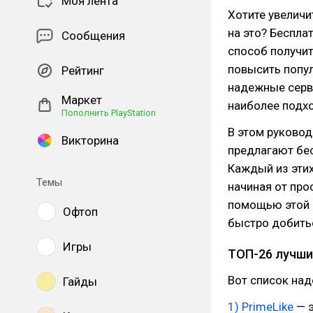
Моя лента
Хотите увеличи
на это? Беспла
Сообщения
способ получи
повысить попул
Рейтинг
надежные серви
Маркет
наиболее подх
Пополнить PlayStation
В этом руковод
Викторина
предлагают бес
Каждый из этих
Темы
начиная от про
помощью этой 
Офтоп
быстро добитьс
Игры
ТОП-26 лучших
Вот список над
Гайды
1) PrimeLike
— э