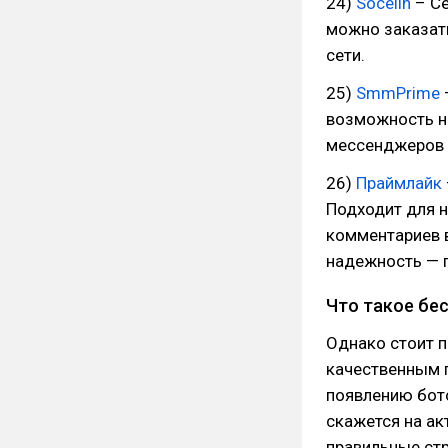
24)
Socelin
– Се
можно заказать
сети.
25)
SmmPrime
возможность н
мессенджеров 
26)
Праймлайк
Подходит для н
комментариев в
надежность — г
Что такое бе
Однако стоит п
качественным 
появлению бото
скажется на ак
правильные стр