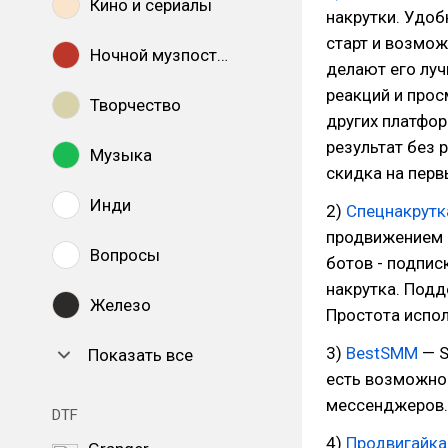
Кино и сериалы
накрутки. Удоб
старт и возмо
Ночной музпостинг
делают его луч
реакций и прос
Творчество
других платфор
результат без 
Музыка
скидка на перв
Инди
2)
Спецнакрутк
продвижением в
Вопросы
ботов - подпис
накрутка. Подд
Железо
Простота испо
3)
BestSMM
— S
Показать все
есть возможно
мессенджеров.
DTF
4)
Продвигайка