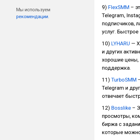
9)
FlexSMM
– э
Мы используем
Telegram, Insta
рекомендации.
подписчиков, л
услуг. Быстрое
10)
LYHARU
— Х
и других активн
хорошие цены, 
поддержка.
11)
TurboSMM
–
Telegram и дру
отвечает быстр
12)
Bosslike
– З
просмотры, ком
биржа с задани
которые можно 