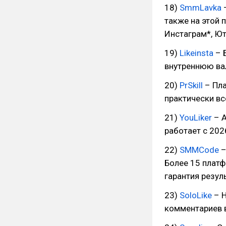
18)
SmmLavka
–
также на этой 
Инстаграм*, Ют
19)
Likeinsta
– 
внутреннюю вал
20)
PrSkill
– Пла
практически вс
21)
YouLiker
– А
работает с 202
22)
SMMCode
–
Более 15 платф
гарантия резул
23)
SoloLike
– Н
комментариев в