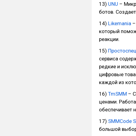
13)
UNU
– Микр
ботов. Создает
14)
Likemania
–
который поможе
реакции.
15)
Простоспе
сервиса содерж
редкие и искл
цифровые товар
каждой из кото
16)
TmSMM
– С
ценами. Работа
обеспечивает н
17)
SMMCode S
большой выбор