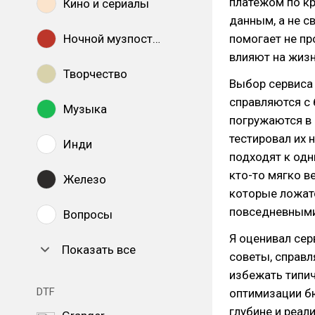
платежом по кр
Кино и сериалы
данным, а не 
Ночной музпостинг
помогает не пр
влияют на жизн
Творчество
Выбор сервиса 
справляются с 
Музыка
погружаются в
тестировал их 
Инди
подходят к одн
кто-то мягко в
Железо
которые ложатс
повседневными
Вопросы
Я оценивал сер
Показать все
советы, справ
избежать типич
DTF
оптимизации бю
глубине и реал