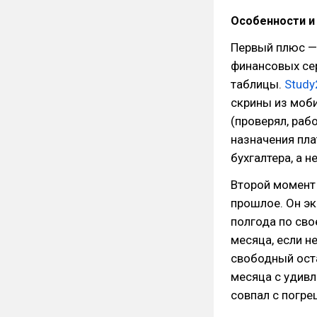
Особенности и
Первый плюс —
финансовых се
таблицы.
Study
скрины из моби
(проверял, раб
назначения пла
бухгалтера, а н
Второй момент 
прошлое. Он эк
полгода по сво
месяца, если н
свободный оста
месяца с удивл
совпал с погре