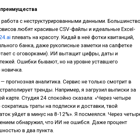
 преимущества
 работа с неструктурированными данными. Большинств
рвисов любят красивые CSV-файлы и идеальные Excel-
24.ai
плевать на красоту. Кидай в неё фотки квитанций,
льного банка, даже рукописные заметки на салфетке
отает с оговорками). ИИ вытащит цифры, даты и
тежей. Ошибки бывают, но на уровне уставшего
е новичка.
— прогнозная аналитика. Сервис не только смотрит в
страполирует тренды. Например, я загрузил выписки за
ей карте. Студия 24 спокойно сказала: «Через четыре
е сократишь траты на подписки и доставки, твой
ток уйдет в минус на 8-12%». Я посмеялся. Через четыр
ением обнаружил, что ИИ не ошибся. Даже процент
шностью в два пункта.