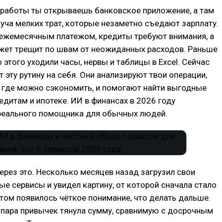
 работы ты открываешь банковское приложение, а там
куча мелких трат, которые незаметно съедают зарплату.
 ежемесячным платежом, кредиты требуют внимания, а
ет трещит по швам от неожиданных расходов. Раньше
о этого уходили часы, нервы и таблицы в Excel. Сейчас
т эту рутину на себя. Они анализируют твои операции,
 где можно сэкономить, и помогают найти выгодные
едитам и ипотеке. ИИ в финансах в 2026 году
 реального помощника для обычных людей.
ерез это. Несколько месяцев назад загрузил свои
ые сервисы и увидел картину, от которой сначала стало
потом появилось чёткое понимание, что делать дальше.
 пара привычек тянула сумму, сравнимую с досрочным