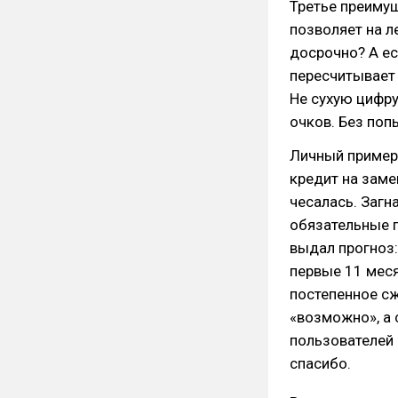
Третье преимущ
позволяет на л
досрочно? А ес
пересчитывает 
Не сухую цифру
очков. Без поп
Личный пример 
кредит на заме
чесалась. Загн
обязательные 
выдал прогноз:
первые 11 меся
постепенное сж
«возможно», а 
пользователей 
спасибо.