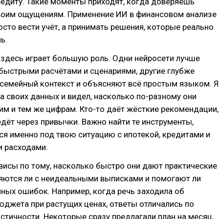
едиту. Такие моменты приходят, когда доверяешь
своим ощущениям. Применение ИИ в финансовом анализе
осто вести учёт, а принимать решения, которые реально
ь.
здесь играет большую роль. Одни нейросети лучше
быстрыми расчётами и сценариями, другие глубже
 семейный контекст и объясняют всё простым языком. Я
на своих данных и видел, насколько по-разному они
им и тем же цифрам. Кто-то даёт жёсткие рекомендации,
едёт через привычки. Важно найти те инструменты,
я именно под твою ситуацию с ипотекой, кредитами и
 расходами.
висы по тому, насколько быстро они дают практические
ляются ли с неидеальными выписками и помогают ли
ных ошибок. Например, когда речь заходила об
джета при растущих ценах, ответы отличались по
истичности. Некоторые сразу предлагали план на месяц,