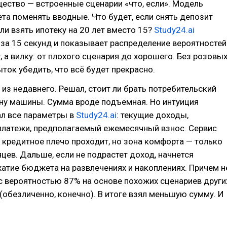
ество — встроенные сценарии «что, если». Модель
ета поменять вводные. Что будет, если снять депозит
ли взять ипотеку на 20 лет вместо 15?
Study24.ai
за 15 секунд и показывает распределение вероятностей
, а вилку: от плохого сценария до хорошего. Без розовы
ыток убедить, что всё будет прекрасно.
из недавнего. Решал, стоит ли брать потребительский
ну машины. Сумма вроде подъемная. Но интуиция
ал все параметры в
Study24.ai
: текущие доходы,
платежи, предполагаемый ежемесячный взнос. Сервис
 кредитное плечо проходит, но зона комфорта — только
цев. Дальше, если не подрастет доход, начнется
атие бюджета на развлечениях и накоплениях. Причем н
с вероятностью 87% на основе похожих сценариев други
(обезличенно, конечно). В итоге взял меньшую сумму. И