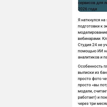
Я наткнулся на
подготовки к э
моделирование 
вебинарами. Кл
Студия 24 не у
помощью ИИ на
аналитиков и п
Особенность пл
выписки из бан
просто фото че
просто «вы пот
модели, считае
работает) и по
через три месяц