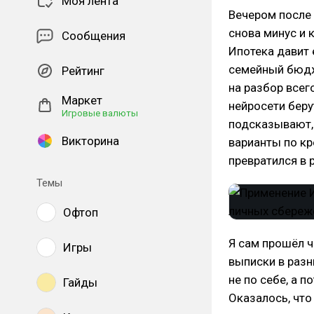
Моя лента
Вечером после
снова минус и 
Сообщения
Ипотека давит
семейный бюдж
Рейтинг
на разбор всег
Маркет
нейросети беру
Игровые валюты
подсказывают,
Викторина
варианты по кр
превратился в
Темы
Офтоп
Я сам прошёл ч
Игры
выписки в разн
не по себе, а 
Гайды
Оказалось, что