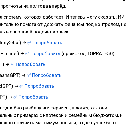
 прогнозы на полгода вперёд.
л систему, которая работает. И теперь могу сказать: ИИ-
вительно помогают держать финансы под контролем, не
ь в сплошной подсчёт копеек.
tudy24.ai) ➔
✅ Попробовать
GPTunnel) ➔
✅ Попробовать
(промокод TOPRATE50)
T) ➔
✅ Попробовать
ashaGPT) ➔
✅ Попробовать
adGPT) ➔
✅ Попробовать
GPT) ➔
✅ Попробовать
я подробно разберу эти сервисы, покажу, как они
еальных примерах с ипотекой и семейным бюджетом, и
можно получить максимум пользы, а где лучше быть