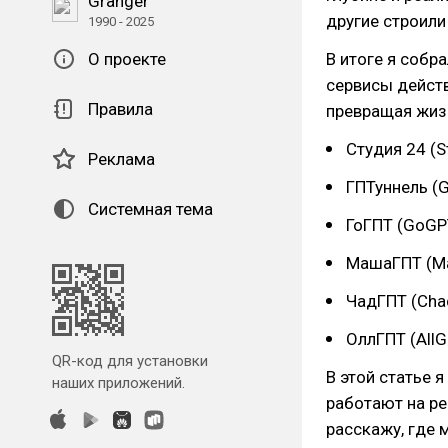
Granger
другие строили
1990 - 2025
О проекте
В итоге я собра
сервисы дейст
Правила
превращая жизн
Студия 24 (S
Реклама
ГПТуннель (
Системная тема
ГоГПТ (GoGP
МашаГПТ (M
ЧадГПТ (Ch
ОллГПТ (All
QR-код для установки
В этой статье 
наших приложений.
работают на р
расскажу, где 