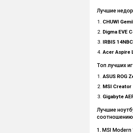
Лучшие недор
CHUWI Gemi
Digma EVE C
IRBIS 14NBC
Acer Aspire 
Топ лучших и
ASUS ROG Z
MSI Creator
Gigabyte AE
Лучшие ноутб
соотношению 
1. MSI Modern