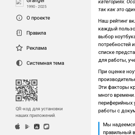
Granger
категориях. Ос
1990 - 2025
так как это од
О проекте
Наш рейтинг вк
каждый пользо
Правила
выбор ноутбука
потребностей 
Реклама
списке предста
для работы, уч
Системная тема
При оценке но
производительн
Эти факторы кр
много времени
периферийных у
QR-код для установки
работы с доку
наших приложений.
Мы надеемся
правильный в