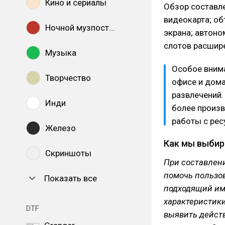
Кино и сериалы
Обзор составле
видеокарта; об
Ночной музпостинг
экрана; автоно
слотов расшире
Музыка
Особое вним
Творчество
офисе и дома
развлечений.
Инди
более произв
работы с ре
Железо
Как мы выбир
Скриншоты
При составлен
помочь пользов
Показать все
подходящий им
характеристики
DTF
выявить дейст