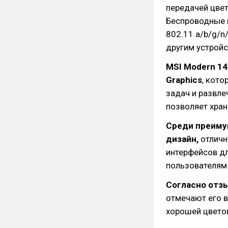
передачей цвет
Беспроводные и
802.11 a/b/g/n
другим устройс
MSI Modern 14
Graphics
, кот
задач и развле
позволяет хра
Среди преиму
дизайн,
отличн
интерфейсов д
пользователям 
Согласно отз
отмечают его в
хорошей цвето