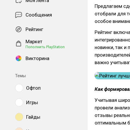
Моя лента
Предлагаем сд
отобрали для т
Сообщения
особое вниман
Рейтинг
Рейтинг включа
интегрированно
Маркет
новинки, так и
Пополнить PlayStation
производителе
Викторина
важно учитыва
Темы
Офтоп
Как формирова
Учитывая широ
Игры
провели анализ
отзывы реальны
Гайды
оптимальным б