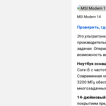
MSI Modern 14
Проверить, гд
Это ультратонк
производитель
задачах. Опера
возможность в
Ноутбук оснащ
Core i5 с часто
Современная оп
3200 МГц обес
многозадачных
14-дюймовый 
покрытием пре