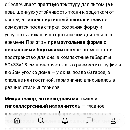
обеспечивает приятную текстуру для питомца и
повышенную устойчивость ткани к зацепкам от
когтей, а
гипоаллергенный наполнитель
не
комкуется после стирки, сохраняя форму и
упругость лежанки на протяжении длительного
времени. При этом
прямоугольная форма с
невысокими бортиками
создаёт комфортное
пространство для сна, а компактные габариты
50×33×13 см позволяют легко разместить пуфик в
любом уголке дома — у окна, возле батареи, в
спальне или гостиной, гармонично вписываясь в
разные стили интерьера.
Микровелюр, антивандальная ткань и
гипоаллергенный наполнитель
— главное
преимущество для комфорта и долговечности:
такой формат идеален для кошек и собак мелких/
средних пород (йорк, шпиц, мопс, французский