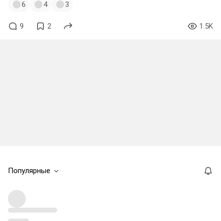
6
4
3
9
2
1.5K
Популярные